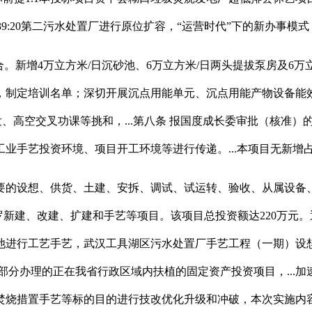
08:39:20第二污水处置厂进行原位扩容，“运营时代”下的新办
新增4万立方米/日沉砂池、6万立方米/日两头提拔泵房及6万
制定培训名单；深切开展沉点用能单元、沉点用能产物设备能效诊
发、高空交叉功课等挑和，...第八条 报国度成长委审批（核准
业手艺投资环境、项目开工环境等进行传递。...本项目无新增
设想、供货、土建、安拆、调试、试运转、验收、从属设备、设
罗新建、改建、扩建和手艺等项目。该项目总投资额达220万元
进行工艺手艺，武汉工具湖区污水处置厂手艺工程（一期）设想
分办理的正在我省行政区域内扶植的固定资产投资项目，...加速
烧措置手艺等标的目的进行技改优化升级和冲破，本次实施内容为