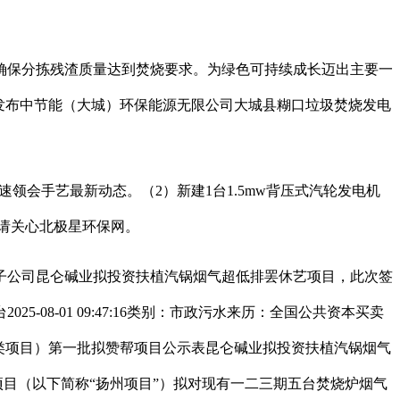
保分拣残渣质量达到焚烧要求。为绿色可持续成长迈出主要一
发布中节能（大城）环保能源无限公司大城县糊口垃圾焚烧发电
快速领会手艺最新动态。（2）新建1台1.5mw背压式汽轮发电机
，请关心北极星环保网。
公司昆仑碱业拟投资扶植汽锅烟气超低排罢休艺项目，此次签
8-01 09:47:16类别：市政污水来历：全国公共资本买卖
项目等4类项目）第一批拟赞帮项目公示表昆仑碱业拟投资扶植汽锅烟气
项目（以下简称“扬州项目”）拟对现有一二三期五台焚烧炉烟气