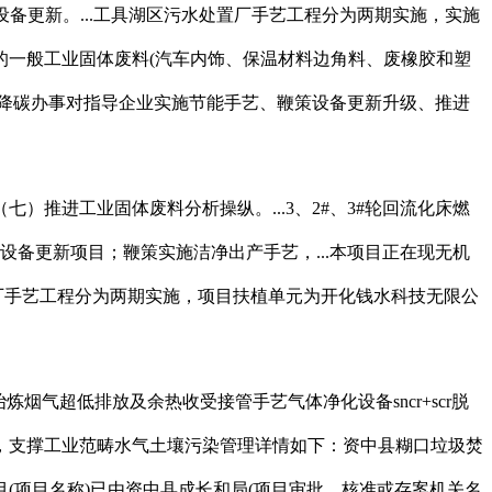
设备更新。...工具湖区污水处置厂手艺工程分为两期实施，实施
的一般工业固体废料(汽车内饰、保温材料边角料、废橡胶和塑
降碳办事对指导企业实施节能手艺、鞭策设备更新升级、推进
推进工业固体废料分析操纵。...3、2#、3#轮回流化床燃
备更新项目；鞭策实施洁净出产手艺，...本项目正在现无机
厂手艺工程分为两期实施，项目扶植单元为开化钱水科技无限公
冶炼烟气超低排放及余热收受接管手艺气体净化设备sncr+scr脱
，支撑工业范畴水气土壤污染管理详情如下：资中县糊口垃圾焚
目(项目名称)已由资中县成长和局(项目审批、核准或存案机关名