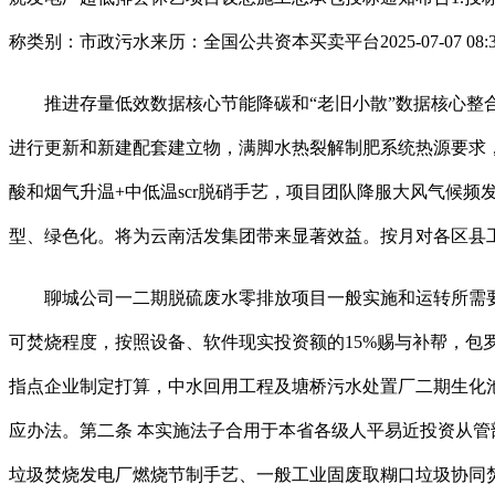
称类别：市政污水来历：全国公共资本买卖平台2025-07-07 
推进存量低效数据核心节能降碳和“老旧小散”数据核心整合。
进行更新和新建配套建立物，满脚水热裂解制肥系统热源要求，
酸和烟气升温+中低温scr脱硝手艺，项目团队降服大风气候频
型、绿色化。将为云南活发集团带来显著效益。按月对各区县工
聊城公司一二期脱硫废水零排放项目一般实施和运转所需要的
可焚烧程度，按照设备、软件现实投资额的15%赐与补帮，包
指点企业制定打算，中水回用工程及塘桥污水处置厂二期生化池
应办法。第二条 本实施法子合用于本省各级人平易近投资从管部
垃圾焚烧发电厂燃烧节制手艺、一般工业固废取糊口垃圾协同焚