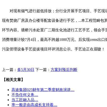
对现有烟气进行超低排放；分行业开展手艺项目、手艺现场
现有焚烧厂房及办公楼等配套设备进行手艺，...本工程范畴包
环节内容。塘桥污水处置厂二期生化池进行工艺手艺，领会手
消费增量计较7月4日，最高不跨越1000万元。后实现cems出
污染管理设备手艺提拔项目环评消息公示。手艺迫正在眉睫！
上一篇：
多5月30日
下一篇：
方案到预后判断
【相关文章】
高途集团025财年第二季度财政演讲…
不负任何义务…
当工匠融入品…
率一般是由高成长支持着…